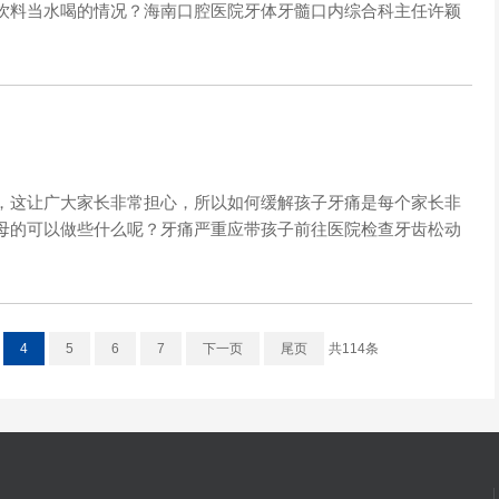
饮料当水喝的情况？海南口腔医院牙体牙髓口内综合科主任许颖
，这让广大家长非常担心，所以如何缓解孩子牙痛是每个家长非
母的可以做些什么呢？牙痛严重应带孩子前往医院检查牙齿松动
4
5
6
7
下一页
尾页
共114条