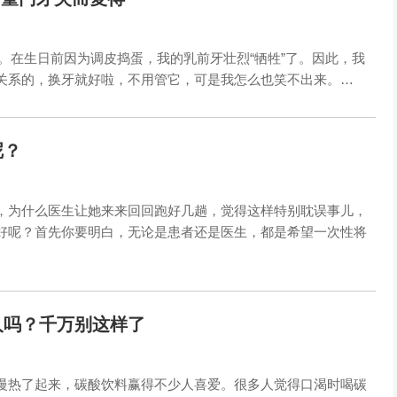
枚。在生日前因为调皮捣蛋，我的乳前牙壮烈“牺牲”了。因此，我
关系的，换牙就好啦，不用管它，可是我怎么也笑不出来。…
呢？
，为什么医生让她来来回回跑好几趟，觉得这样特别耽误事儿，
好呢？首先你要明白，无论是患者还是医生，都是希望一次性将
人吗？千万别这样了
慢热了起来，碳酸饮料赢得不少人喜爱。很多人觉得口渴时喝碳