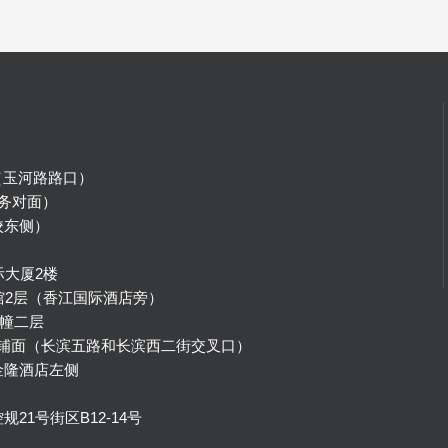
（玉河路路口）
务对面）
校东侧）
）
际大厦2楼
馆2层（香江国际酒店旁）
幢二层
号铺面（长滨五路和长滨西二街交叉口）
金隆酒店左侧
1号街区B12-14号