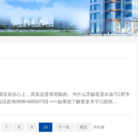
没放在心上，其实这是很危险的。为什么牙龈老是出血?口腔专
询0898-66553733] >>>如果想了解更多关于口腔疾…
7
8
9
10
下一页
尾页
共91条