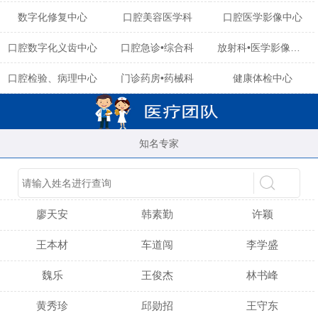
数字化修复中心
口腔美容医学科
口腔医学影像中心
口腔数字化义齿中心
口腔急诊•综合科
放射科•医学影像中心
口腔检验、病理中心
门诊药房•药械科
健康体检中心
知名专家
陈育玲
谢小雪
吴晓桃
廖天安
韩素勤
许颖
王本材
车道闯
李学盛
魏乐
王俊杰
林书峰
黄秀珍
邱勋招
王守东