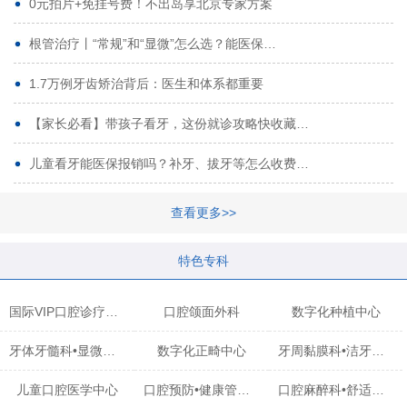
0元拍片+免挂号费！不出岛享北京专家方案
根管治疗丨“常规”和“显微”怎么选？能医保…
1.7万例牙齿矫治背后：医生和体系都重要
【家长必看】带孩子看牙，这份就诊攻略快收藏…
儿童看牙能医保报销吗？补牙、拔牙等怎么收费…
查看更多>>
特色专科
国际VIP口腔诊疗中心
口腔颌面外科
数字化种植中心
牙体牙髓科•显微治疗中心
数字化正畸中心
牙周黏膜科•洁牙中心
儿童口腔医学中心
口腔预防•健康管理科
口腔麻醉科•舒适化诊疗中心