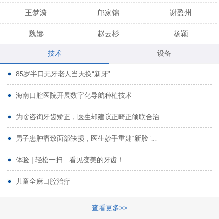
王梦漪
邝家锦
谢盈州
魏娜
赵云杉
杨颖
技术
设备
段小龙
吾尔肯
黄启龙
85岁半口无牙老人当天换“新牙”
代艳虹
林芳诚
宋波
海南口腔医院开展数字化导航种植技术
曹香林
姜炳华
杨川
为啥咨询牙齿矫正，医生却建议正畸正颌联合治…
姚宗将
梁春晓
熊修邦
男子患肿瘤致面部缺损，医生妙手重建“新脸”…
林夏羽
颜晶
李春选
路娜
商晔
文灵周
体验 | 轻松一扫，看见变美的牙齿！
周碧玲
吴关昌
唐敏
儿童全麻口腔治疗
杨珠
黄芬芳
黄泽浩
查看更多>>