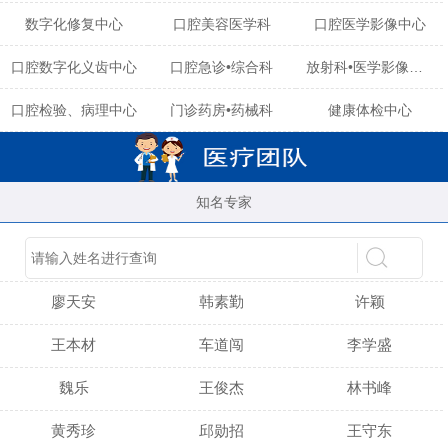
数字化修复中心
口腔美容医学科
口腔医学影像中心
口腔数字化义齿中心
口腔急诊•综合科
放射科•医学影像中心
口腔检验、病理中心
门诊药房•药械科
健康体检中心
知名专家
陈育玲
谢小雪
吴晓桃
廖天安
韩素勤
许颖
王本材
车道闯
李学盛
魏乐
王俊杰
林书峰
黄秀珍
邱勋招
王守东