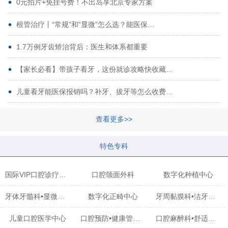
0元拍片+免挂号费！不出岛享北京专家方案
根管治疗丨“常规”和“显微”怎么选？能医保…
1.7万例牙齿矫治背后：医生和体系都重要
【家长必看】带孩子看牙，这份就诊攻略快收藏…
儿童看牙能医保报销吗？补牙、拔牙等怎么收费…
查看更多>>
特色专科
国际VIP口腔诊疗中心
口腔颌面外科
数字化种植中心
牙体牙髓科•显微治疗中心
数字化正畸中心
牙周黏膜科•洁牙中心
儿童口腔医学中心
口腔预防•健康管理科
口腔麻醉科•舒适化诊疗中心