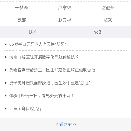
王梦漪
邝家锦
谢盈州
魏娜
赵云杉
杨颖
技术
设备
段小龙
吾尔肯
黄启龙
85岁半口无牙老人当天换“新牙”
代艳虹
林芳诚
宋波
海南口腔医院开展数字化导航种植技术
曹香林
姜炳华
杨川
为啥咨询牙齿矫正，医生却建议正畸正颌联合治…
姚宗将
梁春晓
熊修邦
男子患肿瘤致面部缺损，医生妙手重建“新脸”…
林夏羽
颜晶
李春选
路娜
商晔
文灵周
体验 | 轻松一扫，看见变美的牙齿！
周碧玲
吴关昌
唐敏
儿童全麻口腔治疗
杨珠
黄芬芳
黄泽浩
查看更多>>